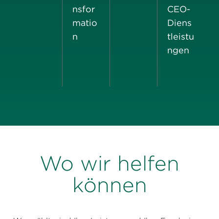
nsfor
CEO-
matio
Diens
n
tleistu
ngen
Wo wir helfen
können