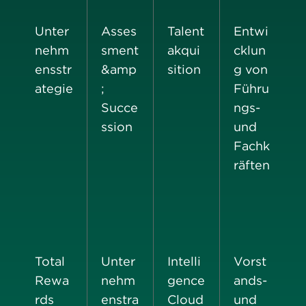
Unter
Asses
Talent
Entwi
nehm
sment
akqui
cklun
ensstr
&amp
sition
g von
ategie
;
Führu
Succe
ngs-
ssion
und
Fachk
räften
Total
Unter
Intelli
Vorst
Rewa
nehm
gence
ands-
rds
enstra
Cloud
und