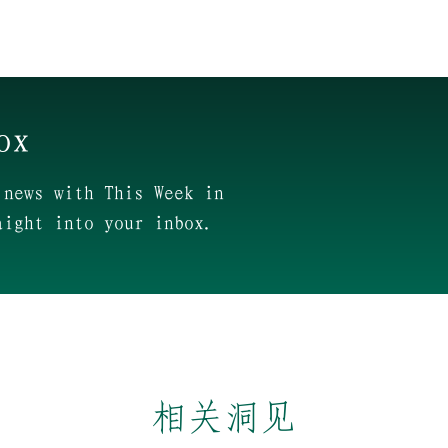
ox
 news with This Week in
aight into your inbox.
相关洞见