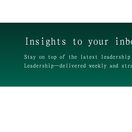
Insights to your inb
Stay on top of the latest leadership
Leadership—delivered weekly and str