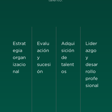
talento.
Estrat
Evalu
Adqui
Lider
egia
ación
sición
azgo
organ
y
de
y
izacio
sucesi
talent
desar
nal
ón
os
rollo
profe
sional