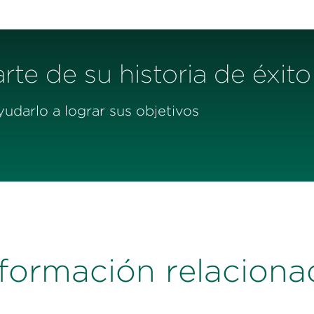
te de su historia de éxito
darlo a lograr sus objetivos
nformación relaciona