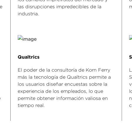
de
las disrupciones impredecibles de la
m
industria.
Qualtrics
S
El poder de la consultoría de Korn Ferry
L
más la tecnología de Qualtrics permite a
S
los usuarios diseñar encuestas sobre la
v
experiencia de los empleados, lo que
l
e
permite obtener información valiosa en
n
tiempo real.
c