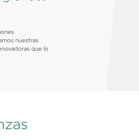
iones
eamos nuestras
nnovadoras que lo
nzas