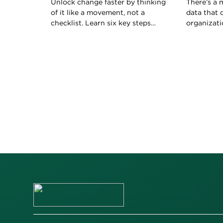
Unlock change faster by thinking
There’s a 
of it like a movement, not a
data that 
checklist. Learn six key steps
organizati
from Korn Ferry to accelerate
Here’s whe
organizational transformation.
to use it.