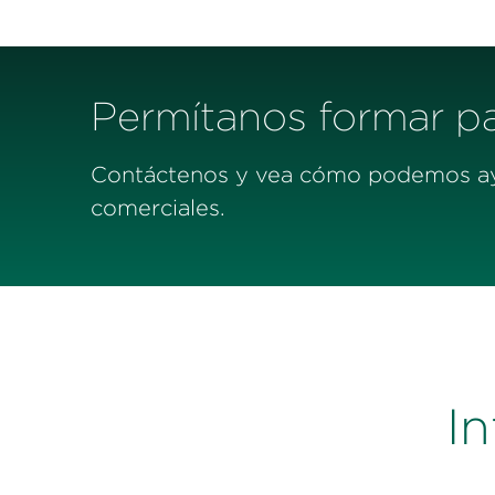
Permítanos formar par
Contáctenos y vea cómo podemos ayu
comerciales.
I