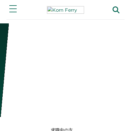
Main Menu
Main Menu
Main Menu
ソリューション
キャリア
当社について
当社の機能
当社クライアントでの仕事
当社のストーリー
注目のソリューション
Korn Ferry キャリア
ESG と企業の社会的責任
業界別事例
パートナーシップ
機能別組織
求職中の方