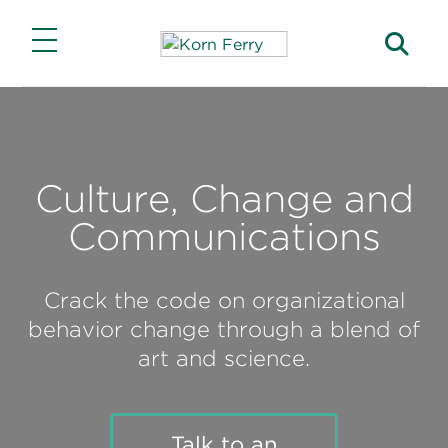
Main Menu
Main Menu
Main Menu
Soluciones
Carreras profesionales
Acerca de
Culture, Change and
Capacidades
Trabajos con nuestros clientes
Nuestra historia
Communications
Soluciones destacadas
Empleos en Korn Ferry
ASG y responsabilidad corporativa
Industrias
Asociaciones
Crack the code on organizational
behavior change through a blend of
Funciones
art and science.
Talk to an