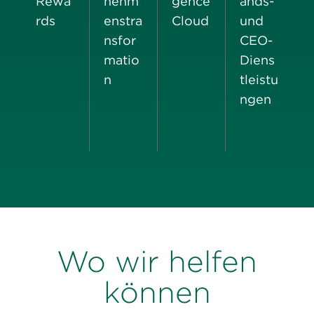
Rewa
nehm
gence
ands-
rds
enstra
Cloud
und
nsfor
CEO-
matio
Diens
n
tleistu
ngen
Wo wir helfen
können