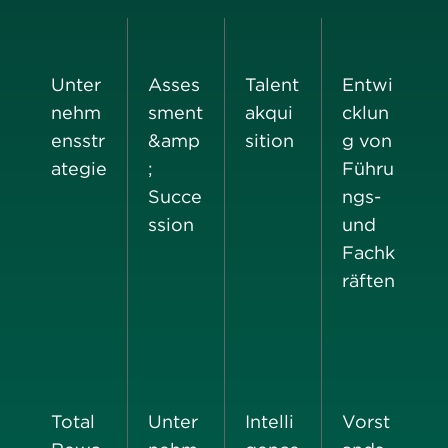
Unter
Asses
Talent
Entwi
nehm
sment
akqui
cklun
ensstr
&amp
sition
g von
ategie
;
Führu
Succe
ngs-
ssion
und
Fachk
räften
Total
Unter
Intelli
Vorst