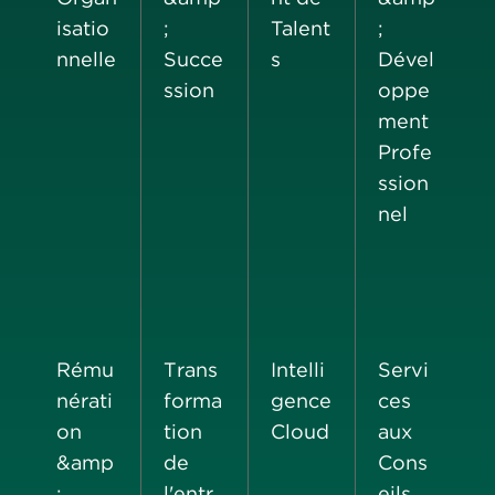
isatio
;
Talent
;
nnelle
Succe
s
Dével
ssion
oppe
ment
Profe
ssion
nel
Rému
Trans
Intelli
Servi
nérati
forma
gence
ces
on
tion
Cloud
aux
&amp
de
Cons
;
l'entr
eils