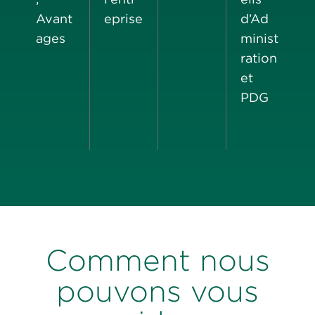
Avant
eprise
d’Ad
ages
minist
ration
et
PDG
Comment nous
pouvons vous