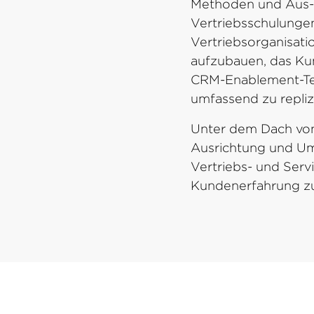
Methoden und Aus- 
Vertriebsschulungen
Vertriebsorganisati
aufzubauen, das Kun
CRM-Enablement-Tec
umfassend zu repliz
Unter dem Dach von 
Ausrichtung und Ums
Vertriebs- und Serv
Kundenerfahrung zu
Noch heute für unsere Onli
Ob im Einzelunterricht oder in öffentlic