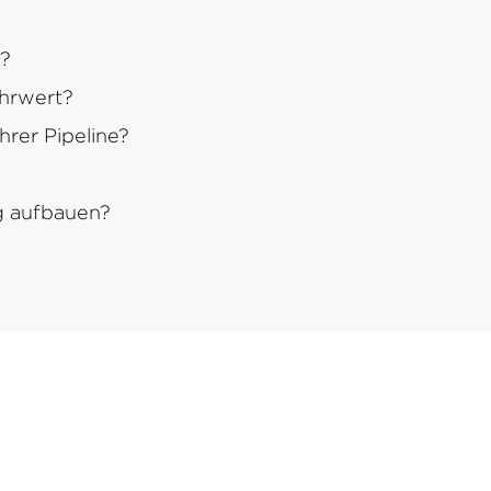
s?
ehrwert?
Ihrer Pipeline?
g aufbauen?