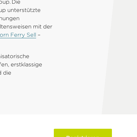
oup. Die
up unterstützte
ehungen
ltensweisen mit der
orn Ferry Sell
–
isatorische
en, erstklassige
d die
u bei,