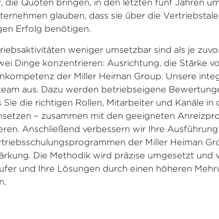
r, die Quoten bringen, in den letzten fünf Jahren u
ternehmen glauben, dass sie über die Vertriebstale
igen Erfolg benötigen.
triebsaktivitäten weniger umsetzbar sind als je zuvo
i Dinge konzentrieren: Ausrichtung, die Stärke vo
rnkompetenz der Miller Heiman Group. Unsere inte
ebsteam aus. Dazu werden betriebseigene Bewertun
s Sie die richtigen Rollen, Mitarbeiter und Kanäle i
nsetzen – zusammen mit den geeigneten Anreizpr
eren. Anschließend verbessern wir Ihre Ausführung
triebsschulungsprogrammen der Miller Heiman Gr
rkung. Die Methodik wird präzise umgesetzt und w
käufer und Ihre Lösungen durch einen höheren Mehr
n.