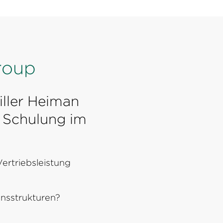
roup
iller Heiman
 Schulung im
ertriebsleistung
onsstrukturen?