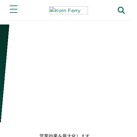
Main Menu
Main Menu
Main Menu
ソリューション
キャリア
当社について
当社の機能
当社クライアントでの仕事
当社のストーリー
注目のソリューション
Korn Ferry キャリア
ESG と企業の社会的責任
業界別事例
パートナーシップ
機能別組織
営業効果を最大化します