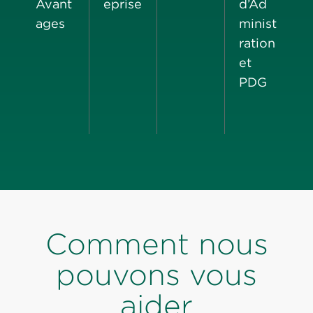
Avant
eprise
d’Ad
ages
minist
ration
et
PDG
Comment nous
pouvons vous
aider