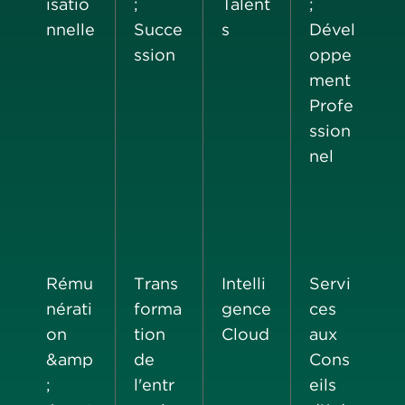
isatio
;
Talent
;
nnelle
Succe
s
Dével
ssion
oppe
ment
Profe
ssion
nel
Rému
Trans
Intelli
Servi
nérati
forma
gence
ces
on
tion
Cloud
aux
&amp
de
Cons
;
l'entr
eils