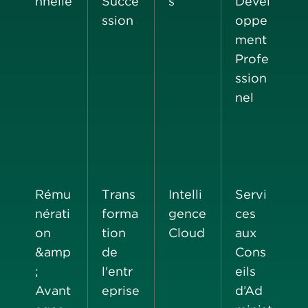
nnelle
Succe
s
Dével
ssion
oppe
ment
Profe
ssion
nel
Rému
Trans
Intelli
Servi
nérati
forma
gence
ces
on
tion
Cloud
aux
&amp
de
Cons
;
l'entr
eils
Avant
eprise
d’Ad