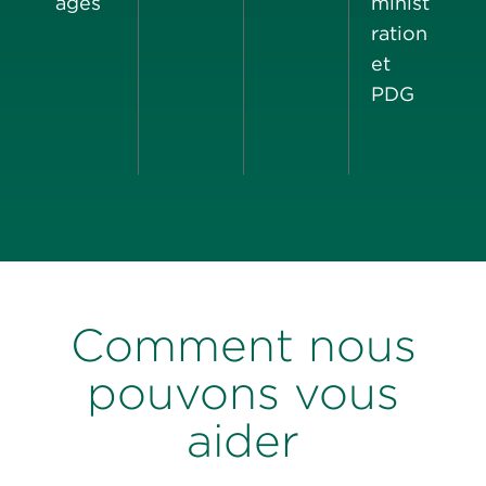
ages
minist
ration
et
PDG
Comment nous
pouvons vous
aider